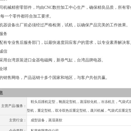
司机械精密零部件，均由
CNC
数控加工中心生产，确保精良品质，所有零
证每一个零件都符合加工要求。
机器设备出厂前必须经过严格检测，试机，以确保产品完美的工作效果。
服务
配有专业售后服务部门，以最快速度回应客户的需求，以专业素养解决客
诚信
采用台湾原装进口金器电磁阀，新恭气缸，台湾品牌电器。
全球
的销售网络，产品远销十多个国家和地区，与客户共创共赢。
息
鞋头后踵机定型，靴面定型机，蒸湿软化机，冷冻机主，气袋式
主营产品/服务：
型机，重定型机，双冷双热后重定型机，晟川机械，气袋式后重定
主营行业：
成型设备，蒸湿蒸软
企业类型：
私营有限责任公司