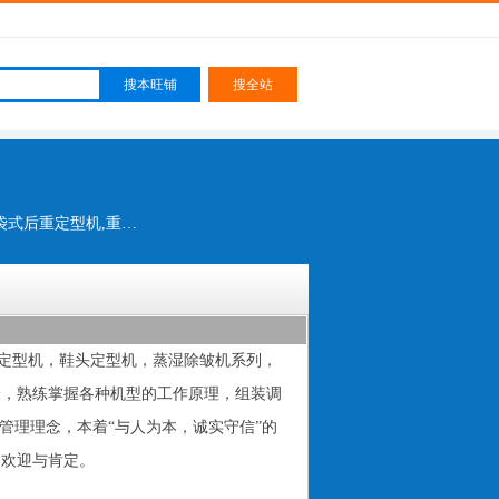
鞋头后踵机定型,靴面定型机,蒸湿软化机,冷冻机主,气袋式后重定型机,电脑式四冷气袋式后重定型机,重定型机,双冷双热后重定型机,晟川机械,气袋式后重定型机
定型机，鞋头定型机，蒸湿除皱机系列，
验，熟练掌握各种机型的工作原理，组装调
营管理理念，本着“与人为本，诚实守信”的
的欢迎与肯定。