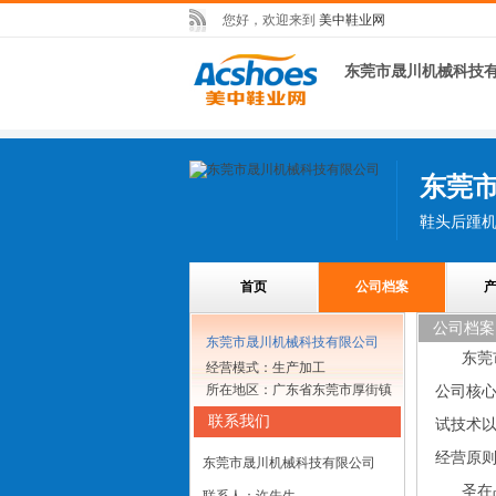
您好，欢迎来到
美中鞋业网
东莞市晟川机械科技
东莞
首页
公司档案
公司档案
东莞市晟川机械科技有限公司
东莞
经营模式：生产加工
所在地区：广东省东莞市厚街镇
公司核
联系我们
试技术
经营原
东莞市晟川机械科技有限公司
圣在